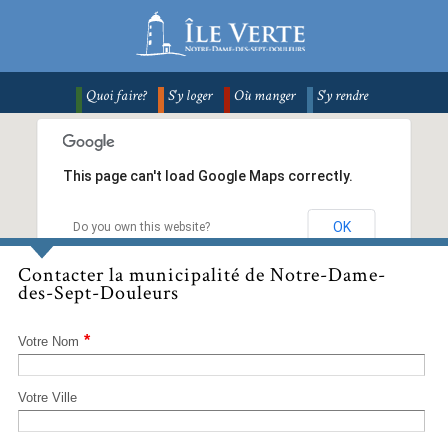
Quoi faire?
S'y loger
Où manger
S'y rendre
This page can't load Google Maps correctly.
OK
Do you own this website?
Contacter la municipalité de Notre-Dame-
des-Sept-Douleurs
*
Votre Nom
Votre Ville