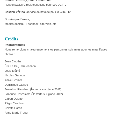
Louise Newbury
,
Luce Provencher
Responsables Circuit touristique pour la CDGTIV
Bastien Vézina
, service de navette pour la CDGTIV
Dominique Fraser
,
Médias sociaux, Facebook, site Web, etc.
Crédits
Photographies
Nous remercions chaleureusement les personnes suivantes pour les magnifiques
photos :
Jean Cloutier
Éric Le Bel, Parc canada
Louis Méthé
Nicolas Gagnon
Annie Grenier
Dominique Laprise
Jean-Luc Riendeau (Île verte sur glace 2011)
Sandrine Desrosiers (Île Verte sur glace 2012)
Gilbert Delage
Régis Cauchon
Colette Caron
Anne-Marie Fraser